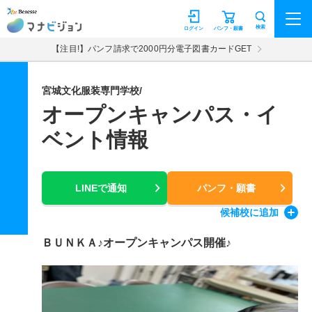
マナビジョン
検索
ログイン
パンフ・願書
【注目!】パンフ請求で2000円分電子図書カードGET
宮城文化服装専門学校/
オープンキャンパス・イ
ベント情報
LINEで通知
パンフ・願書
候補校
に追加
ＢＵＮＫＡ♪オープンキャンパス開催♪