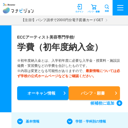
マナビジョン
検索
ログイン
パンフ・願書
【注目!】パンフ請求で2000円分電子図書カードGET
ECCアーティスト美容専門学校/
学費（初年度納入金）
※初年度納入金とは、入学初年度に必要な入学金・授業料・施設設
備費・実習費などの学費を合計したものです。
※内容は変更となる可能性がありますので、
最新情報については必
ず学校の公式ホームページなどをご確認ください。
オーキャン情報
パンフ・願書
候補校
に追加
基本情報
学部・学科別の情報