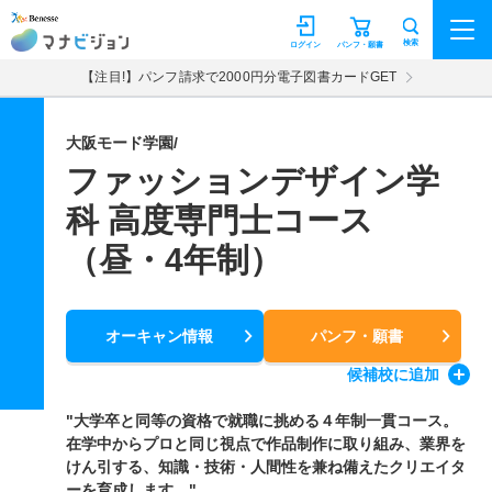
マナビジョン
検索
ログイン
パンフ・願書
【注目!】パンフ請求で2000円分電子図書カードGET
大阪モード学園/
ファッションデザイン学
科 高度専門士コース
（昼・4年制）
オーキャン情報
パンフ・願書
候補校
に追加
"大学卒と同等の資格で就職に挑める４年制一貫コース。
在学中からプロと同じ視点で作品制作に取り組み、業界を
けん引する、知識・技術・人間性を兼ね備えたクリエイタ
ーを育成します。"