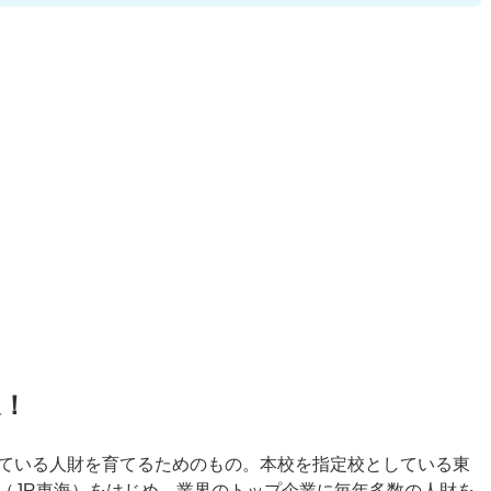
道！
ている人財を育てるためのもの。本校を指定校としている東
（JR東海）をはじめ、業界のトップ企業に毎年多数の人財を