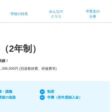
みんなの
卒業生の
学校
の
特長
クラス
仕事
（2年制）
実績！
,396,000円 (別途教材費、研修費等)
業・講義
制度
業後の進路
学費
（初年度納入金）