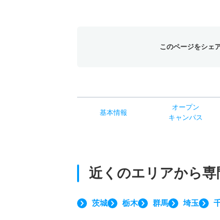
このページをシェ
オー
プン
基本
情報
キャン
パス
近くのエリアから
専
茨城
栃木
群馬
埼玉