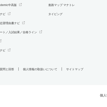
ademic中高版
進路マップ マナトレ
ナビ
タイピング
志望理由書ナビ
ート／入試結果／合格ライン
ナビ
質問と回答
個人情報の取扱いについて
サイトマップ
個人
.