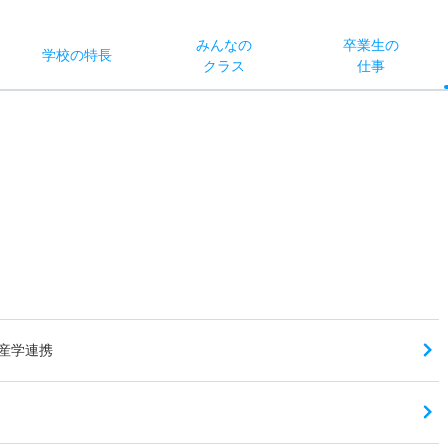
みんなの
卒業生の
学校
の
特長
クラス
仕事
産学連携