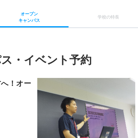
オー
プン
学校
の
特長
キャン
パス
パス・イベント予約
方へ！オー