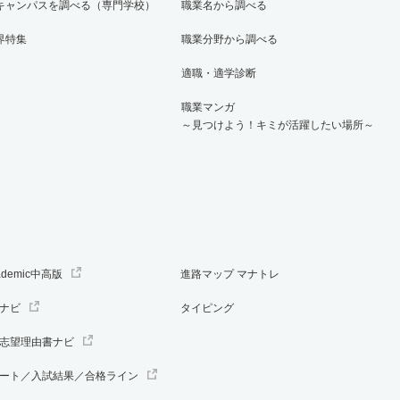
キャンパスを調べる（専門学校）
職業名から調べる
界特集
職業分野から調べる
適職・適学診断
職業マンガ
～見つけよう！キミが活躍したい場所～
ademic中高版
進路マップ マナトレ
ナビ
タイピング
志望理由書ナビ
ート／入試結果／合格ライン