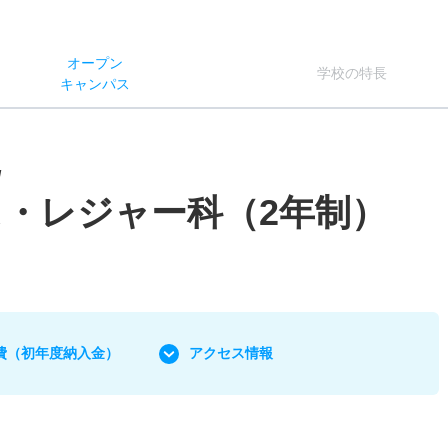
オー
プン
学校
の
特長
キャン
パス
/
・レジャー科（2年制）
費
（初年度納入金）
アクセス情報