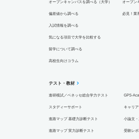
オープンキャンパスを調べる（大学）
オープン
偏差値から調べる
必見！業
入試情報を調べる
気になる項目で大学を比較する
留学について調べる
高校生向けコラム
テスト・教材
進研模試／ベネッセ総合学力テスト
GPS-Ac
スタディーサポート
キャリア
進路マップ 基礎力診断テスト
小論文・
進路マップ 実力診断テスト
受験レポ