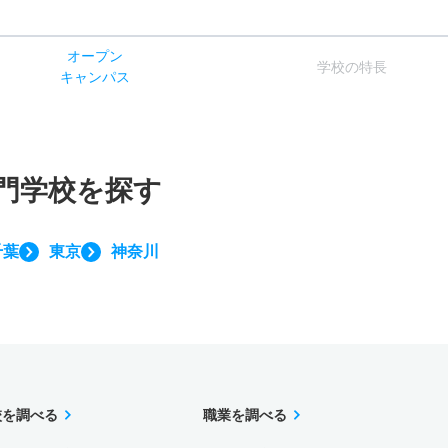
オー
プン
学校
の
特長
キャン
パス
門学校を探す
千葉
東京
神奈川
校を調べる
職業を調べる