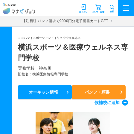
マナビジョン
検索
ログイン
パンフ・願書
【注目!】パンフ請求で2000円分電子図書カードGET
ヨコハマイスポーツアンドイリョウウェルネス
横浜スポーツ＆医療ウェルネス専
門学校
専修学校 神奈川
旧校名：横浜医療情報専門学校
オーキャン情報
パンフ・願書
候補校
に追加