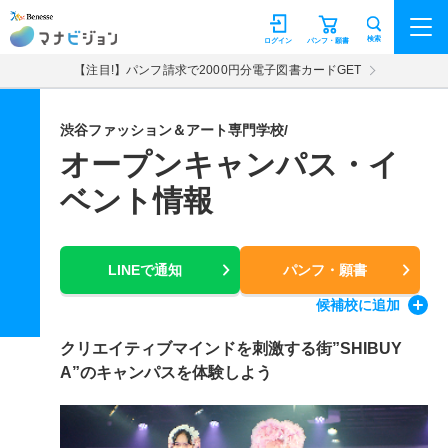
マナビジョン
検索
ログイン
パンフ・願書
【注目!】パンフ請求で2000円分電子図書カードGET
渋谷ファッション＆アート専門学校/
オープンキャンパス・イ
ベント情報
LINEで通知
パンフ・願書
候補校
に追加
クリエイティブマインドを刺激する街”SHIBUY
A”のキャンパスを体験しよう