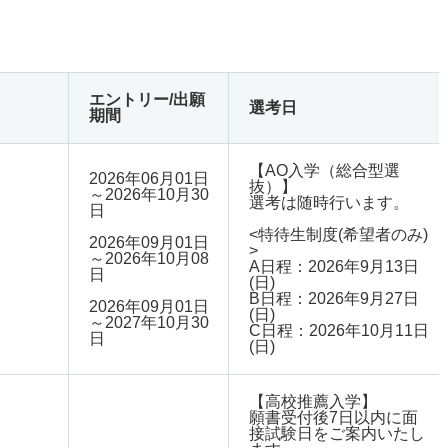
エントリー/出願
選考日
期間
【AO入学（総合型選
2026年06月01日
抜）】
～2026年10月30
選考は随時行います。
日
<特待生制度(希望者のみ)
2026年09月01日
>
～2026年10月08
A日程：2026年9月13日
日
(日)
B日程：2026年9月27日
2026年09月01日
(日)
～2027年10月30
C日程：2026年10月11日
日
(日)
【高校推薦入学】
願書受付後7日以内に面
接試験日をご案内いたし