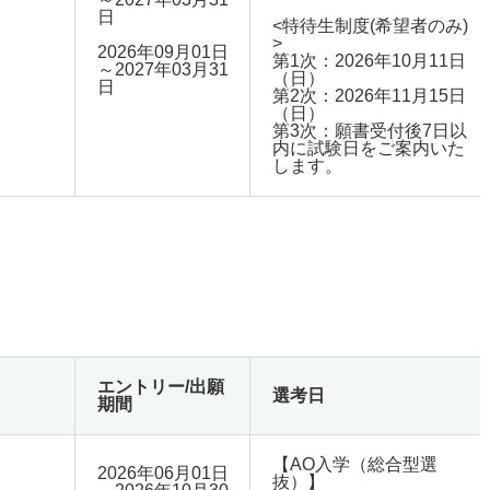
日
<特待生制度(希望者のみ)
>
2026年09月01日
第1次：2026年10月11日
～2027年03月31
（日）
日
第2次：2026年11月15日
（日）
第3次：願書受付後7日以
内に試験日をご案内いた
します。
エントリー/出願
選考日
期間
【AO入学（総合型選
2026年06月01日
抜）】