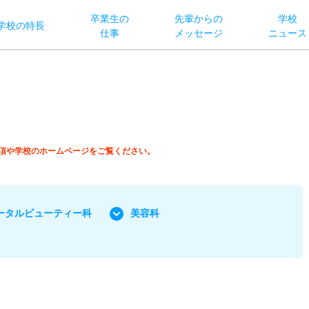
卒業生の
先輩からの
学校
学校
の
特長
仕事
メッセージ
ニュース
項や学校のホームページをご覧ください。
ータルビューティー科
美容科