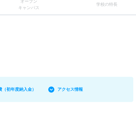
オー
プン
学校
の
特長
キャン
パス
費
（初年度納入金）
アクセス情報