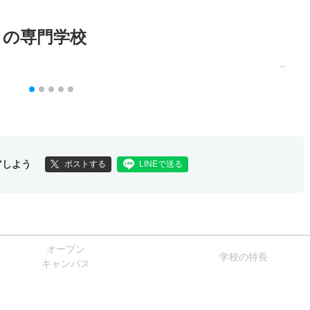
メの専門学校
アしよう
ポストする
LINEで送る
オー
プン
学校
の
特長
キャン
パス