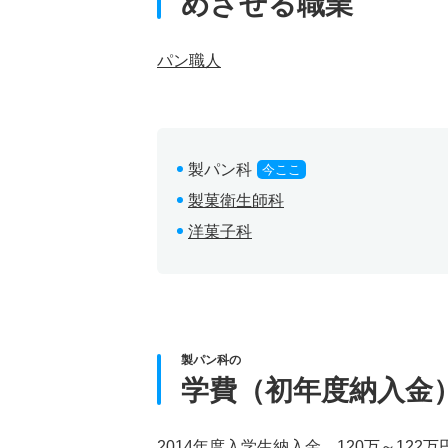
めざせる職業
パン職人
製パン科
今ここ
製菓衛生師科
洋菓子科
製パン科の
学費（初年度納入金
2014年度入学生納入金 120万～122万