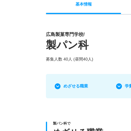
基本
情報
広島製菓専門学校/
製パン科
募集人数 40人 (昼間40人)
めざせる職業
学
製パン科で