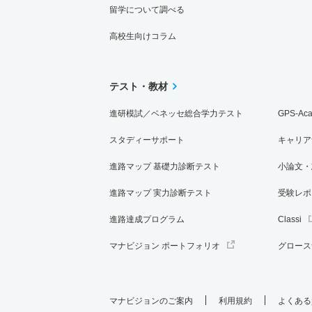
留学について調べる
高校生向けコラム
テスト・教材
進研模試／ベネッセ総合学力テスト
GPS-Ac
スタディーサポート
キャリア
進路マップ 基礎力診断テスト
小論文・
進路マップ 実力診断テスト
受験レポ
進路達成プログラム
Classi
マナビジョン ポートフォリオ
グロース
マナビジョンのご案内
利用規約
よくある