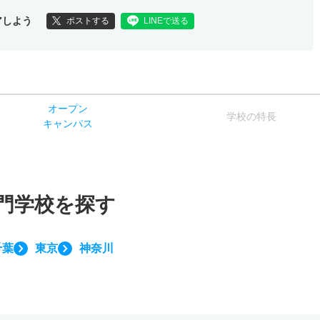
アしよう
ポストする
LINEで送る
オー
プン
学校
の
特長
キャン
パス
門学校を探す
千葉
東京
神奈川