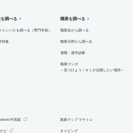
校を調べる
職業を調べる
キャンパスを調べる（専門学校）
職業名から調べる
界特集
職業分野から調べる
適職・適学診断
職業マンガ
～見つけよう！キミが活躍したい場所～
ademic中高版
進路マップ マナトレ
ナビ
タイピング