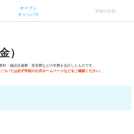
オー
プン
学校
の
特長
キャン
パス
金）
業料・施設設備費・実習費などの学費を合計したものです。
については必ず学校の公式ホームページなどをご確認ください。