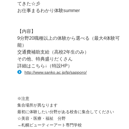
てきた☆彡
お仕事まるわかり体験summer
【内容】
9分野20職種以上の体験から選べる（最大4体験可
能）
交通費補助支給（高校2年生のみ）
その他、特典盛りだくさん
詳細はこちら↓（特設HP）
http://www.sanko.ac.jp/lp/sapporo/
※注意
集合場所が異なります
最初に体験したい分野がある校舎に集合してください
☆美容・医療・福祉 分野
→札幌ビューティーアート専門学校