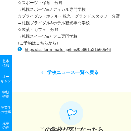
☆スポーツ・保育 分野
→札幌スポーツ&メディカル専門学校
☆ブライダル・ホテル・観光・グランドスタッフ 分野
→札幌ブライダル&ホテル観光専門学校
☆製菓・カフェ 分野
→札幌スイーツ&カフェ専門学校
↓ご予約はこちらから↓
https://ssl.form-mailer.jp/fms/0b661a31560546
基本
情報
学校ニュース一覧へ戻る
オー
キャン
学校
特長
卒業生
の
仕事
先輩
の声
この学校が気になったら