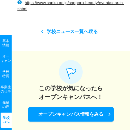
https://www.sanko.ac.jp/sapporo-beauty/event/search.
shtml
学校ニュース一覧へ戻る
基本
情報
オー
キャン
学校
特長
卒業生
この学校が気になったら
の
仕事
オープンキャンパスへ！
先輩
の声
オープンキャンパス情報をみる
学校
ﾆｭｰｽ