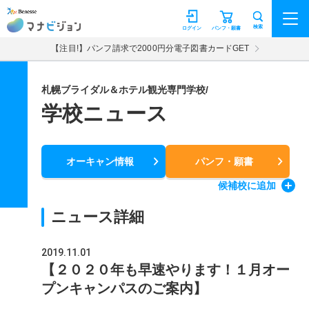
マナビジョン
検索
ログイン
パンフ・願書
【注目!】パンフ請求で2000円分電子図書カードGET
札幌ブライダル＆ホテル観光専門学校/
学校ニュース
オーキャン情報
パンフ・願書
候補校
に追加
ニュース詳細
2019.11.01
【２０２０年も早速やります！１月オー
プンキャンパスのご案内】