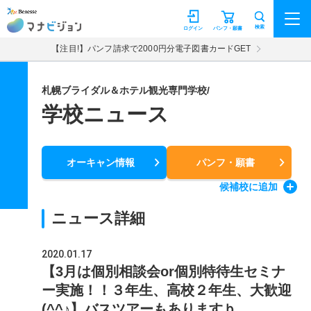
マナビジョン
検索
ログイン
パンフ・願書
【注目!】パンフ請求で2000円分電子図書カードGET
札幌ブライダル＆ホテル観光専門学校/
学校ニュース
オーキャン情報
パンフ・願書
候補校
に追加
ニュース詳細
2020.01.17
【3月は個別相談会or個別特待生セミナ
ー実施！！３年生、高校２年生、大歓迎
(^^♪】バスツアーもありますｂ