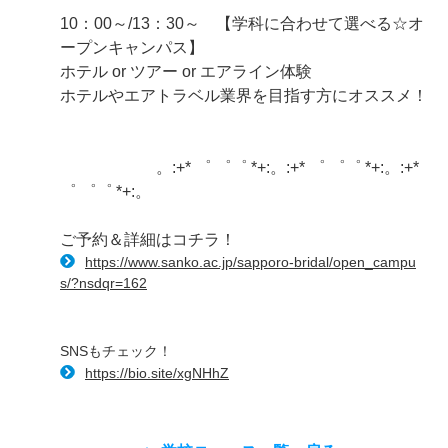
10：00～/13：30～ 【学科に合わせて選べる☆オ
ープンキャンパス】
ホテル or ツアー or エアライン体験
ホテルやエアトラベル業界を目指す方にオススメ！
。:+* ゜ ゜゜ *+:。:+* ゜ ゜゜ *+:。:+*
゜ ゜゜ *+:。
ご予約＆詳細はコチラ！
https://www.sanko.ac.jp/sapporo-bridal/open_campu
s/?nsdqr=162
SNSもチェック！
https://bio.site/xgNHhZ