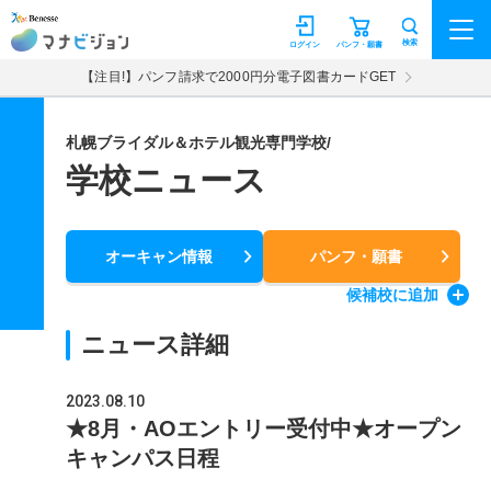
マナビジョン
検索
ログイン
パンフ・願書
【注目!】パンフ請求で2000円分電子図書カードGET
札幌ブライダル＆ホテル観光専門学校/
学校ニュース
オーキャン情報
パンフ・願書
候補校
に追加
ニュース詳細
2023.08.10
★8月・AOエントリー受付中★オープン
キャンパス日程