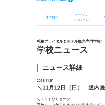
オー
プン
基本
情報
キャン
パス
札幌ブライダル＆ホテル観光専門学校/
学校ニュース
ニュース詳細
2023.11.01
＼11月12日（日） 道
＼今年もやります／
高校１・２年生対象の道内最大級イベン