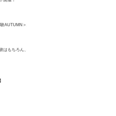
験AUTUMN＞
験はもちろん、
】