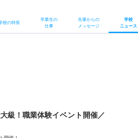
卒業生の
先輩からの
学校
学校
の
特長
仕事
メッセージ
ニュース
内最大級！職業体験イベント開催／
ト開催！