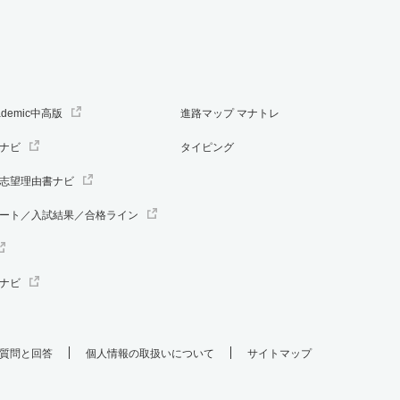
ademic中高版
進路マップ マナトレ
ナビ
タイピング
志望理由書ナビ
ート／入試結果／合格ライン
ナビ
質問と回答
個人情報の取扱いについて
サイトマップ