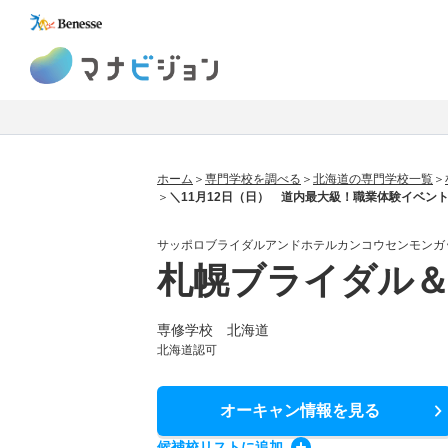
マナビジョン
ホーム
専門学校を調べる
北海道の専門学校一覧
＼11月12日（日） 道内最大級！職業体験イベン
サッポロブライダルアンドホテルカンコウセンモンガ
札幌ブライダル
専修学校 北海道
北海道認可
オーキャン情報
を見る
候補校
リスト
に追加