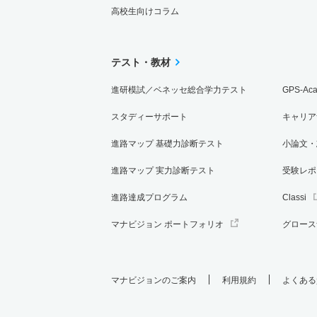
高校生向けコラム
テスト・教材
進研模試／ベネッセ総合学力テスト
GPS-Ac
スタディーサポート
キャリア
進路マップ 基礎力診断テスト
小論文・
進路マップ 実力診断テスト
受験レポ
進路達成プログラム
Classi
マナビジョン ポートフォリオ
グロース
マナビジョンのご案内
利用規約
よくある