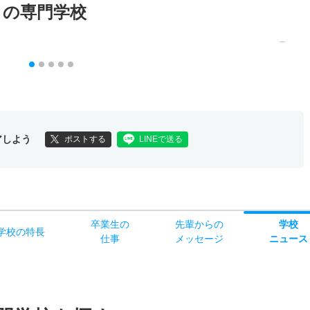
メの専門学校
アしよう
ポストする
LINEで送る
卒業生の
先輩からの
学校
学校
の
特長
仕事
メッセージ
ニュース