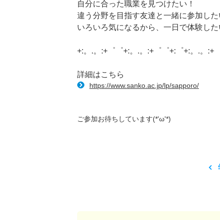
自分に合った職業を見つけたい！
違う分野を目指す友達と一緒に参加した
いろいろ気になるから、一日で体験した
+:。.。:+゜゜+:。.。:+゜゜+:゜+:。.。:+
詳細はこちら
https://www.sanko.ac.jp/lp/sapporo/
ご参加お待ちしています(*'ω'*)