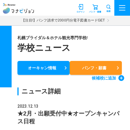
マナビジョン
検索
ログイン
パンフ・願書
【注目!】パンフ請求で2000円分電子図書カードGET
札幌ブライダル＆ホテル観光専門学校/
学校ニュース
オーキャン情報
パンフ・願書
候補校
に追加
ニュース詳細
2023.12.13
★2月・出願受付中★オープンキャンパ
ス日程