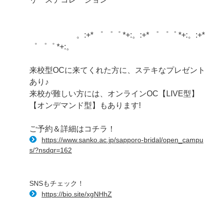
。:+* ゜ ゜゜ *+:。:+* ゜ ゜゜ *+:。:+*
゜ ゜゜ *+:。
来校型OCに来てくれた方に、ステキなプレゼント
あり♪
来校が難しい方には、オンラインOC【LIVE型】
【オンデマンド型】もあります!
ご予約＆詳細はコチラ！
https://www.sanko.ac.jp/sapporo-bridal/open_campu
s/?nsdqr=162
SNSもチェック！
https://bio.site/xgNHhZ