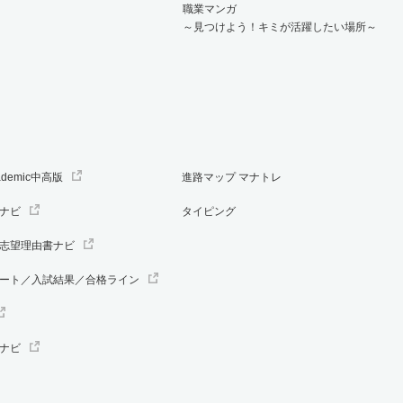
職業マンガ
～見つけよう！キミが活躍したい場所～
ademic中高版
進路マップ マナトレ
ナビ
タイピング
志望理由書ナビ
ート／入試結果／合格ライン
ナビ