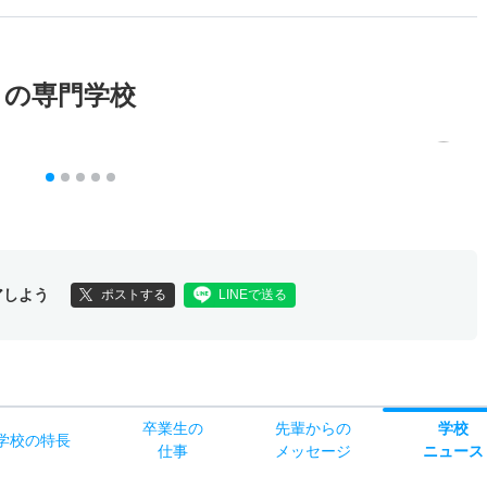
メの専門学校
アしよう
ポストする
LINEで送る
卒業生の
先輩からの
学校
学校
の
特長
仕事
メッセージ
ニュース