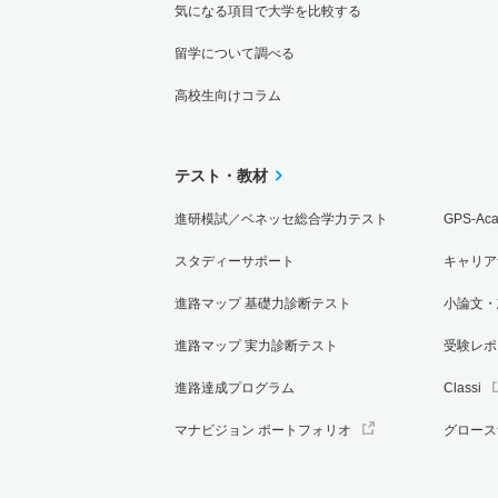
気になる項目で大学を比較する
留学について調べる
高校生向けコラム
テスト・教材
進研模試／ベネッセ総合学力テスト
GPS-Ac
スタディーサポート
キャリア
進路マップ 基礎力診断テスト
小論文・
進路マップ 実力診断テスト
受験レポ
進路達成プログラム
Classi
マナビジョン ポートフォリオ
グロース