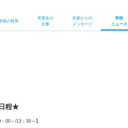
卒業生の
先輩からの
学校
学校
の
特長
仕事
メッセージ
ニュース
日程★
00～/13：30～】