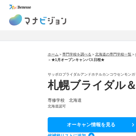
マナビジョン
ホーム
専門学校を調べる
北海道の専門学校一覧
★1月オープンキャンパス日程★
サッポロブライダルアンドホテルカンコウセンモンガ
札幌ブライダル
専修学校 北海道
北海道認可
オーキャン情報
を見る
候補校
リスト
に追加