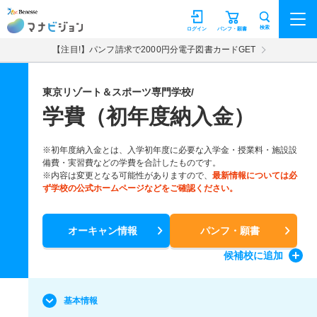
マナビジョン
検索
ログイン
パンフ・願書
【注目!】パンフ請求で2000円分電子図書カードGET
東京リゾート＆スポーツ専門学校/
学費（初年度納入金）
※初年度納入金とは、入学初年度に必要な入学金・授業料・施設設
備費・実習費などの学費を合計したものです。
※内容は変更となる可能性がありますので、
最新情報については必
ず学校の公式ホームページなどをご確認ください。
オーキャン情報
パンフ・願書
候補校
に追加
基本情報