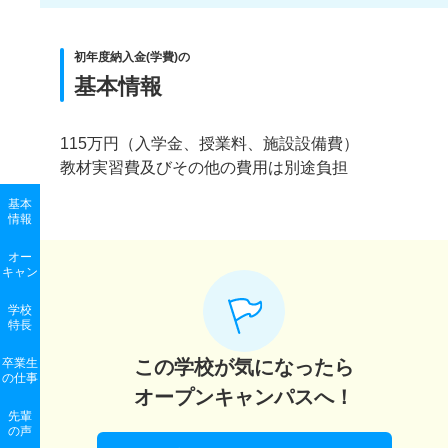
初年度納入金(学費)の
基本情報
115万円（入学金、授業料、施設設備費）
教材実習費及びその他の費用は別途負担
基本
情報
オー
キャン
学校
特長
卒業生
この学校が気になったら
の
仕事
オープンキャンパスへ！
先輩
の声