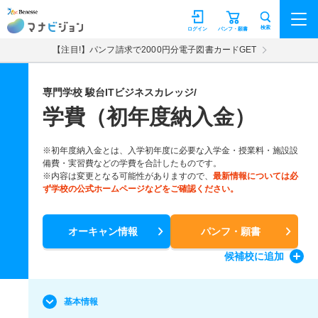
マナビジョン
検索
ログイン
パンフ・願書
【注目!】パンフ請求で2000円分電子図書カードGET
専門学校 駿台ITビジネスカレッジ/
学費（初年度納入金）
※初年度納入金とは、入学初年度に必要な入学金・授業料・施設設
備費・実習費などの学費を合計したものです。
※内容は変更となる可能性がありますので、
最新情報については必
ず学校の公式ホームページなどをご確認ください。
オーキャン情報
パンフ・願書
候補校
に追加
基本情報