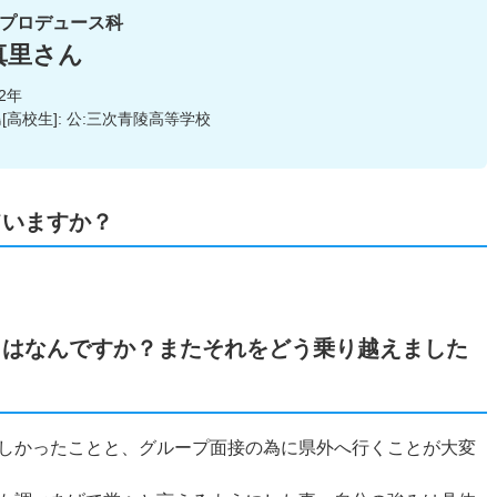
プロデュース科
真里さん
22年
[高校生]: 公:三次青陵高等学校
ていますか？
とはなんですか？またそれをどう乗り越えました
しかったことと、グループ面接の為に県外へ行くことが大変