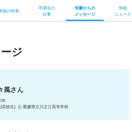
卒業生の
先輩からの
学校
学校
の
特長
仕事
メッセージ
ニュース
セージ
々風さん
20年
[高校生]: 公:愛媛県立川之江高等学校