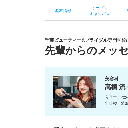
オー
プン
基本
情報
キャン
パス
千葉ビューティー&ブライダル専門学校/
先輩からのメッ
美容科
高橋 流
入学年 :
20
出身校 :
愛媛