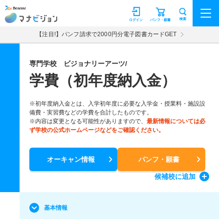
マナビジョン
検索
ログイン
パンフ・願書
【注目!】パンフ請求で2000円分電子図書カードGET
専門学校 ビジョナリーアーツ/
学費（初年度納入金）
※初年度納入金とは、入学初年度に必要な入学金・授業料・施設設
備費・実習費などの学費を合計したものです。
※内容は変更となる可能性がありますので、
最新情報については必
ず学校の公式ホームページなどをご確認ください。
オーキャン情報
パンフ・願書
候補校
に追加
基本情報