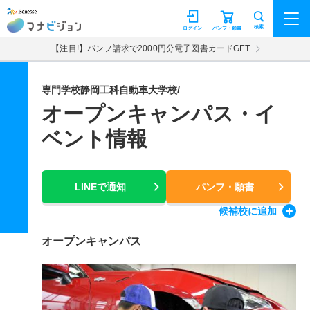
マナビジョン
検索
ログイン
パンフ・願書
【注目!】パンフ請求で2000円分電子図書カードGET
専門学校静岡工科自動車大学校/
オープンキャンパス・イ
ベント情報
LINEで通知
パンフ・願書
候補校
に追加
オープンキャンパス