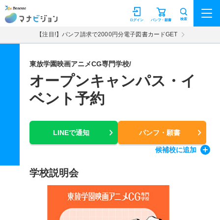
マナビジョン
検索
ログイン
パンフ・願書
【注目!】パンフ請求で2000円分電子図書カードGET
東放学園映画アニメCG専門学校/
オープンキャンパス・イ
ベント予約
LINEで通知
パンフ・願書
候補校
に追加
学校説明会