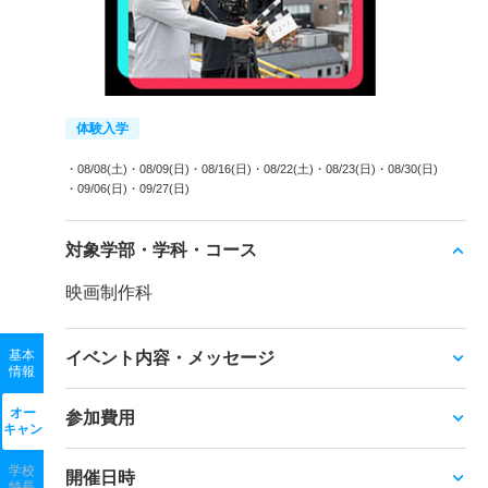
体験入学
・08/08(土)
・08/09(日)
・08/16(日)
・08/22(土)
・08/23(日)
・08/30(日)
・09/06(日)
・09/27(日)
対象学部・学科・コース
映画制作科
基本
イベント内容・メッセージ
情報
オー
参加費用
キャン
学校
開催日時
特長