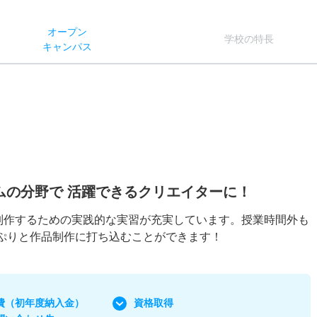
オー
プン
学校
の
特長
キャン
パス
ムの分野で 活躍できるクリエイターに！
制作するための実践的な実習が充実しています。授業時間外も
っぷりと作品制作に打ち込むことができます！
費
（初年度納入金）
資格取得