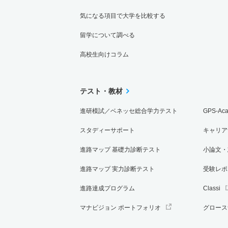
気になる項目で大学を比較する
留学について調べる
高校生向けコラム
テスト・教材
進研模試／ベネッセ総合学力テスト
GPS-Ac
スタディーサポート
キャリア
進路マップ 基礎力診断テスト
小論文・
進路マップ 実力診断テスト
受験レポ
進路達成プログラム
Classi
マナビジョン ポートフォリオ
グロース