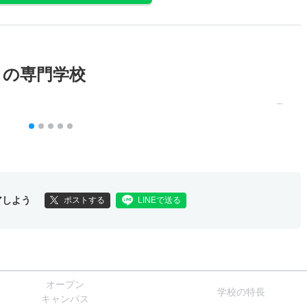
メの専門学校
アしよう
ポストする
LINEで送る
オー
プン
学校
の
特長
キャン
パス