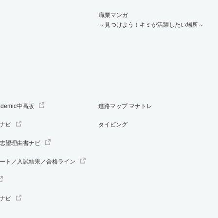
職業マンガ
～見つけよう！キミが活躍したい場所～
ademic中高版
進路マップ マナトレ
ナビ
タイピング
志望理由書ナビ
ート／入試結果／合格ライン
ナビ