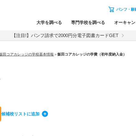
パンフ・願
大学を調べる
専門学校を調べる
オーキャン
【注目!】パンフ請求で2000円分電子図書カードGET
飯田コアカレッジの学校基本情報
飯田コアカレッジの学費（初年度納入金）
ジ
候補校
リスト
に追加