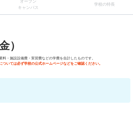
オー
プン
学校
の
特長
キャン
パス
金）
業料・施設設備費・実習費などの学費を合計したものです。
については必ず学校の公式ホームページなどをご確認ください。