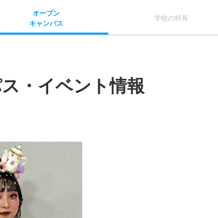
オー
プン
学校
の
特長
キャン
パス
パス・イベント情報