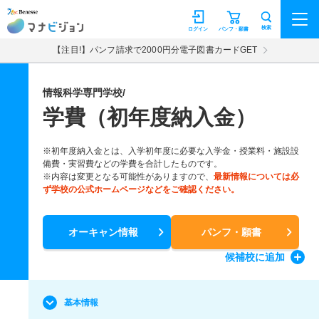
マナビジョン
検索
ログイン
パンフ・願書
【注目!】パンフ請求で2000円分電子図書カードGET
情報科学専門学校/
学費（初年度納入金）
※初年度納入金とは、入学初年度に必要な入学金・授業料・施設設
備費・実習費などの学費を合計したものです。
※内容は変更となる可能性がありますので、
最新情報については必
ず学校の公式ホームページなどをご確認ください。
オーキャン情報
パンフ・願書
候補校
に追加
基本情報