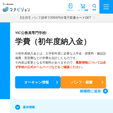
マナビジョン
検索
ログイン
パンフ・願書
【注目!】パンフ請求で2000円分電子図書カードGET
YIC公務員専門学校/
学費（初年度納入金）
※初年度納入金とは、入学初年度に必要な入学金・授業料・施設設
備費・実習費などの学費を合計したものです。
※内容は変更となる可能性がありますので、
最新情報については必
ず学校の公式ホームページなどをご確認ください。
オーキャン情報
パンフ・願書
候補校
に追加
基本情報