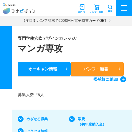
マナビジョン
検索
ログイン
パンフ・願書
【注目!】パンフ請求で2000円分電子図書カードGET
専門学校穴吹デザインカレッジ/
マンガ専攻
オーキャン情報
パンフ・願書
候補校
に追加
募集人数 25人
めざせる職業
学費
（初年度納入金）
アクセス情報