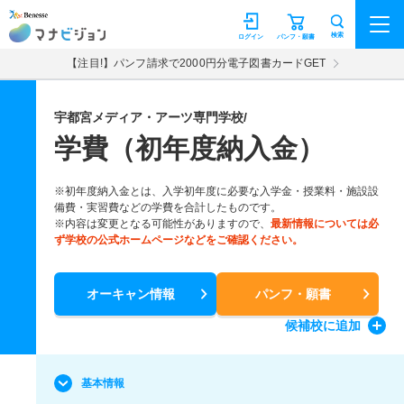
マナビジョン
検索
ログイン
パンフ・願書
【注目!】パンフ請求で2000円分電子図書カードGET
宇都宮メディア・アーツ専門学校/
学費（初年度納入金）
※初年度納入金とは、入学初年度に必要な入学金・授業料・施設設
備費・実習費などの学費を合計したものです。
※内容は変更となる可能性がありますので、
最新情報については必
ず学校の公式ホームページなどをご確認ください。
オーキャン情報
パンフ・願書
候補校
に追加
基本情報