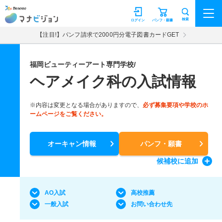
マナビジョン
検索
ログイン
パンフ・願書
【注目!】パンフ請求で2000円分電子図書カードGET
福岡ビューティーアート専門学校/
ヘアメイク科の入試情報
※内容は変更となる場合がありますので、
必ず募集要項や学校のホ
ームページをご覧ください。
オーキャン情報
パンフ・願書
候補校
に追加
AO入試
高校推薦
一般入試
お問い合わせ先