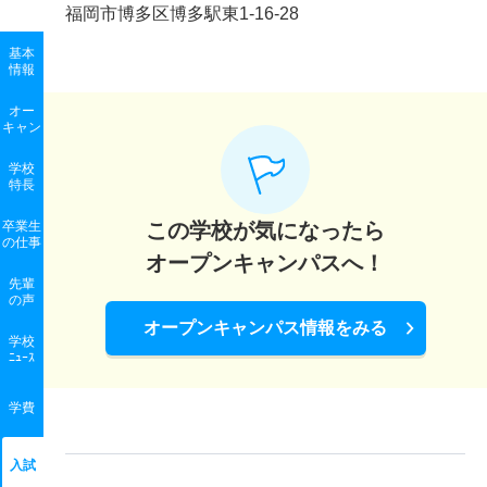
福岡市博多区博多駅東1-16-28
基本
情報
オー
キャン
学校
特長
卒業生
この学校が気になったら
の
仕事
オープンキャンパスへ！
先輩
の声
オープンキャンパス情報をみる
学校
ﾆｭｰｽ
学費
入試