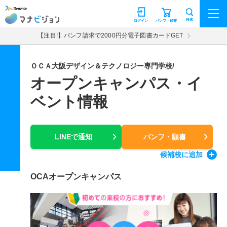
マナビジョン
検索
ログイン
パンフ・願書
【注目!】パンフ請求で2000円分電子図書カードGET
ＯＣＡ大阪デザイン＆テクノロジー専門学校/
オープンキャンパス・イ
ベント情報
LINEで通知
パンフ・願書
候補校
に追加
OCAオープンキャンパス