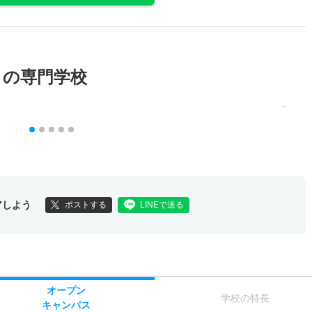
メの専門学校
アしよう
ポストする
LINEで送る
オー
プン
学校
の
特長
キャン
パス