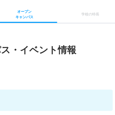
オー
プン
学校
の
特長
キャン
パス
パス・イベント情報