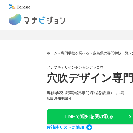
マナビジョン
ホーム
専門学校を調べる
広島県の専門学校一覧
アナブキデザインセンモンガッコウ
穴吹デザイン専
専修学校(職業実践専門課程を設置) 広島
広島県知事認可
LINEで通知
を受け取る
候補校
リスト
に追加