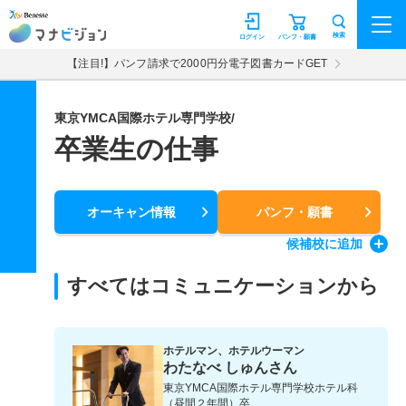
マナビジョン
検索
ログイン
パンフ・願書
【注目!】パンフ請求で2000円分電子図書カードGET
東京YMCA国際ホテル専門学校/
卒業生の仕事
オーキャン情報
パンフ・願書
候補校
に追加
すべてはコミュニケーションから
ホテルマン、ホテルウーマン
わたなべ しゅんさん
東京YMCA国際ホテル専門学校ホテル科
（昼間２年間）卒