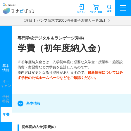
マナビジョン
検索
ログイン
パンフ・願書
【注目!】パンフ請求で2000円分電子図書カードGET
専門学校デジタル＆ランゲージ秀林/
学費（初年度納入金）
※初年度納入金とは、入学初年度に必要な入学金・授業料・施設設
基本
備費・実習費などの学費を合計したものです。
情報
※内容は変更となる可能性がありますので、
最新情報については必
ず学校の公式ホームページなどをご確認ください。
オー
キャン
学校
特長
基本情報
学費
初年度納入金(学費)の