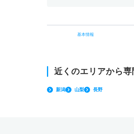
基本
情報
近くのエリアから
専
新潟
山梨
長野