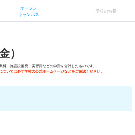
オー
プン
学校
の
特長
キャン
パス
金）
業料・施設設備費・実習費などの学費を合計したものです。
については必ず学校の公式ホームページなどをご確認ください。