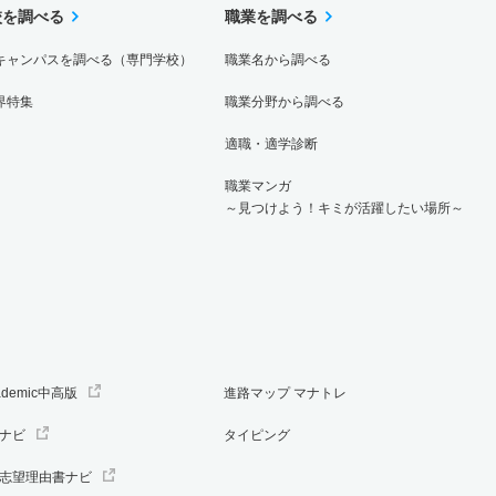
校を調べる
職業を調べる
キャンパスを調べる（専門学校）
職業名から調べる
界特集
職業分野から調べる
適職・適学診断
職業マンガ
～見つけよう！キミが活躍したい場所～
ademic中高版
進路マップ マナトレ
ナビ
タイピング
志望理由書ナビ