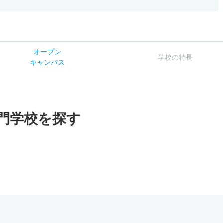
オー
プン
学校
の
特長
キャン
パス
門学校を探す