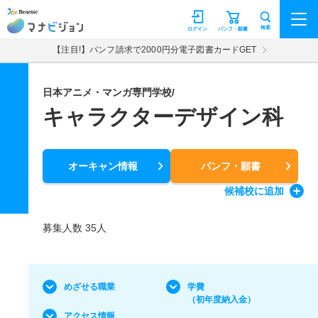
マナビジョン
検索
ログイン
パンフ・願書
【注目!】パンフ請求で2000円分電子図書カードGET
日本アニメ・マンガ専門学校/
キャラクターデザイン科
オーキャン情報
パンフ・願書
候補校
に追加
募集人数 35人
めざせる職業
学費
（初年度納入金）
アクセス情報