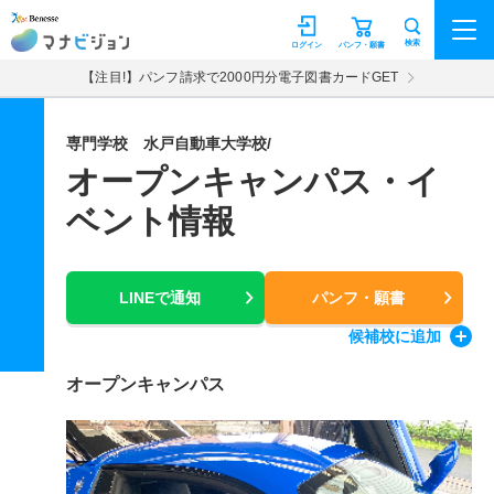
マナビジョン
検索
ログイン
パンフ・願書
【注目!】パンフ請求で2000円分電子図書カードGET
専門学校 水戸自動車大学校/
オープンキャンパス・イ
ベント情報
LINEで通知
パンフ・願書
候補校
に追加
オープンキャンパス