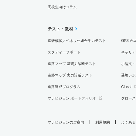
高校生向けコラム
テスト・教材
進研模試／ベネッセ総合学力テスト
GPS-Ac
スタディーサポート
キャリア
進路マップ 基礎力診断テスト
小論文・
進路マップ 実力診断テスト
受験レポ
進路達成プログラム
Classi
マナビジョン ポートフォリオ
グロース
マナビジョンのご案内
利用規約
よくある