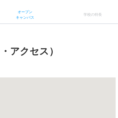
オー
プン
学校
の
特長
キャン
パス
図・アクセス）