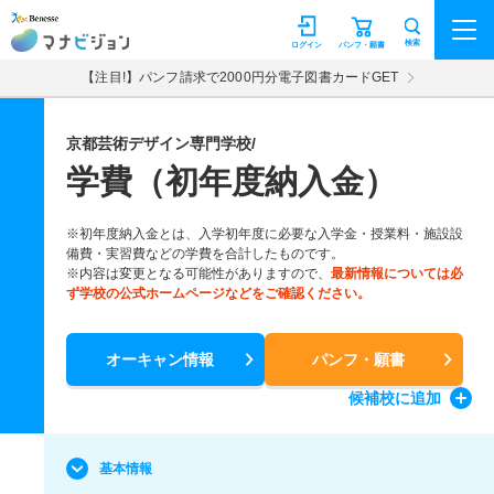
マナビジョン
検索
ログイン
パンフ・願書
【注目!】パンフ請求で2000円分電子図書カードGET
京都芸術デザイン専門学校/
学費（初年度納入金）
※初年度納入金とは、入学初年度に必要な入学金・授業料・施設設
備費・実習費などの学費を合計したものです。
※内容は変更となる可能性がありますので、
最新情報については必
ず学校の公式ホームページなどをご確認ください。
オーキャン情報
パンフ・願書
候補校
に追加
基本情報