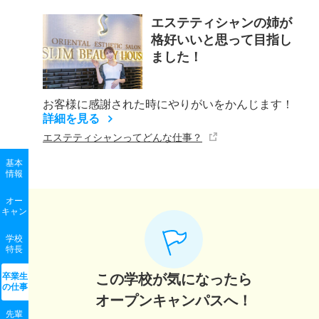
エステティシャンの姉が
格好いいと思って目指し
ました！
お客様に感謝された時にやりがいをかんじます！
詳細を見る
エステティシャンってどんな仕事？
基本
情報
オー
キャン
学校
特長
卒業生
この学校が気になったら
の
仕事
オープンキャンパスへ！
先輩