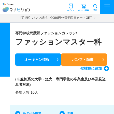
マナビジョン
検索
ログイン
パンフ・願書
【注目!】パンフ請求で2000円分電子図書カードGET
専門学校武蔵野ファッションカレッジ/
ファッションマスター科
オーキャン情報
パンフ・願書
候補校
に追加
(※服飾系の大学・短大・専門学校の卒業生及び卒業見込
み者対象)
募集人数 10人
めざせる職業
学費