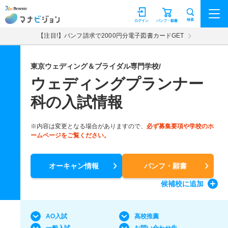
マナビジョン
検索
ログイン
パンフ・願書
【注目!】パンフ請求で2000円分電子図書カードGET
東京ウェディング＆ブライダル専門学校/
ウェディングプランナー
科の入試情報
※内容は変更となる場合がありますので、
必ず募集要項や学校のホ
ームページをご覧ください。
オーキャン情報
パンフ・願書
候補校
に追加
AO入試
高校推薦
一般入試
お問い合わせ先