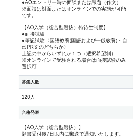
●AOエントリー時の面談または課題（作文）
※面談は対面またはオンラインでの実施が可能
です。
【AO入学（総合型選抜）特待生制度】
●面接試験
●筆記試験〈国語教養(国語および一般教養)・自
己PR文のどちらか〉
上記の中からいずれか１つ（選択希望制）
※オンラインで受験される場合は面接試験のみ
選択可
募集人数
120人
合格発表
【AO入学（総合型選抜）】
願書受付後7日以内に郵送で通知いたします。