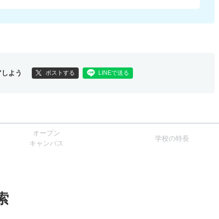
アしよう
ポストする
LINEで送る
オー
プン
学校
の
特長
キャン
パス
索