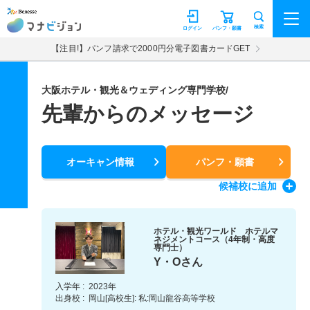
マナビジョン
検索
ログイン
パンフ・願書
【注目!】パンフ請求で2000円分電子図書カードGET
大阪ホテル・観光＆ウェディング専門学校/
先輩からのメッセージ
オーキャン情報
パンフ・願書
候補校
に追加
ホテル・観光ワールド ホテルマ
ネジメントコース（4年制・高度
専門士）
Y・Oさん
入学年 :
2023年
出身校 :
岡山[高校生]: 私:岡山龍谷高等学校