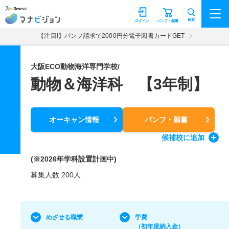
マナビジョン
検索
ログイン
パンフ・願書
【注目!】パンフ請求で2000円分電子図書カードGET
大阪ECO動物海洋専門学校/
動物＆海洋科 【3年制】
オーキャン情報
パンフ・願書
候補校
に追加
(※2026年学科設置計画中)
募集人数 200人
めざせる職業
学費
（初年度納入金）