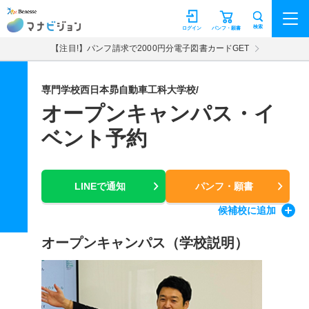
マナビジョン
検索
ログイン
パンフ・願書
【注目!】パンフ請求で2000円分電子図書カードGET
専門学校西日本昴自動車工科大学校/
オープンキャンパス・イ
ベント予約
LINEで通知
パンフ・願書
候補校
に追加
オープンキャンパス（学校説明）